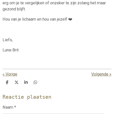
erg om je te vergelijken of onzeker te zijn zolang het maar
gezond blijft.
Hou van je lichaam en hou van jezelf ❤️
Liefs,
Luna-Brit
«
Vorige
Volgende
»
D
D
S
D
e
e
h
e
l
e
a
l
Reactie plaatsen
e
l
r
e
n
e
n
Naam *