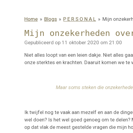
Home
»
Blogs
»
P E R S O N A L
»
Mijn onzeker
Mijn onzekerheden ove
Gepubliceerd op 11 oktober 2020 om 21:00
Niet alles loopt van een leien dakje. Niet alles g
onze sterktes en krachten. Daaruit komen we te w
Maar soms steken die onzekerheden d
Ik twijfel nog te vaak aan mezelf en aan de dinge
wel doen? Is het wel goed genoeg om te delen? Mo
op dat vlak de meest gestelde vragen die mijn ho