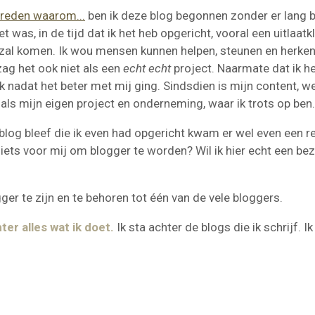
 reden waarom...
ben ik deze blog begonnen zonder er lang bi
was, in de tijd dat ik het heb opgericht, vooral een uitlaatkl
an zal komen. Ik wou mensen kunnen helpen, steunen en herke
zag het ook niet als een
echt echt
project. Naarmate dat ik he
 nadat het beter met mij ging. Sindsdien is mijn content, web
k als mijn eigen project en onderneming, waar ik trots op ben
og bleef die ik even had opgericht kwam er wel even een reali
 iets voor mij om blogger te worden? Wil ik hier echt een be
r te zijn en te behoren tot één van de vele bloggers.
ter alles wat ik doet.
Ik sta achter de blogs die ik schrijf. 