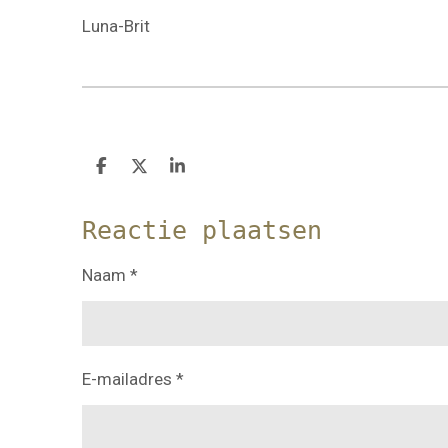
Luna-Brit
D
D
S
e
e
h
l
e
a
e
l
r
Reactie plaatsen
n
e
Naam *
E-mailadres *