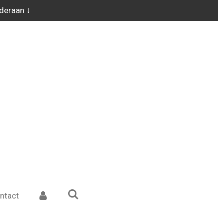
nderaan ↓
ntact