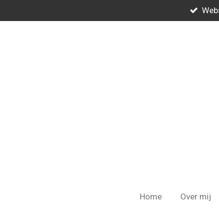
Webs
Ga
direct
naar
de
hoofdinhoud
Home
Over mij