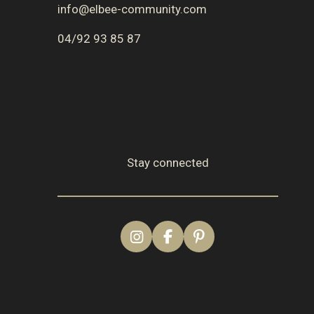
info@elbee-community.com
04/92 93 85 87
Stay connected
I
F
P
n
a
i
s
c
n
t
e
t
a
b
e
g
o
r