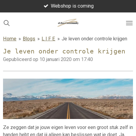
Webshop is coming
Ga
direct
naar
de
hoofdinhoud
Home
»
Blogs
»
L I F E
»
Je leven onder controle krijgen
Je leven onder controle krijgen
Gepubliceerd op 10 januari 2020 om 17:40
Ze zeggen dat je jouw eigen leven voor een groot stuk zelf in
handen hebt en dat jij alleen kan beslissen wat je doet. Ja,