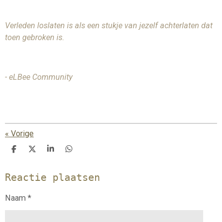
Verleden loslaten is als een stukje van jezelf achterlaten dat
toen gebroken is.
- eLBee Community
«
Vorige
D
D
S
D
e
e
h
e
l
e
a
l
Reactie plaatsen
e
l
r
e
n
e
n
Naam *