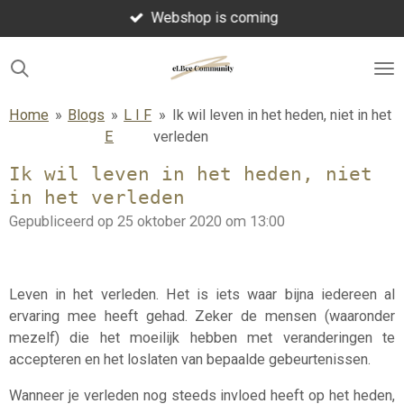
Webshop is coming
Ga
direct
naar
de
hoofdinhoud
Home
»
Blogs
»
L I F
»
Ik wil leven in het heden, niet in het
E
verleden
Ik wil leven in het heden, niet
in het verleden
Gepubliceerd op 25 oktober 2020 om 13:00
Leven in het verleden.
Het is iets waar bijna iedereen al
ervaring mee heeft gehad. Zeker de mensen (waaronder
mezelf) die het moeilijk hebben met veranderingen te
accepteren en het loslaten van bepaalde gebeurtenissen.
Wanneer je verleden nog steeds invloed heeft op het heden,